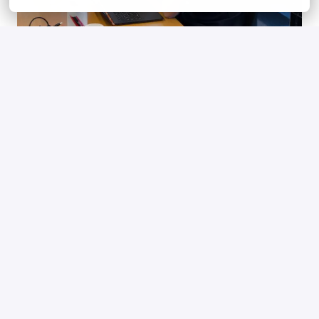
Opleidingen en trainingen
Wat vandaag booming is, is morgen alweer achterhaald. 
Het is daarom belangrijk dat je de allerlaatste 
(technische) inzichten hebt. Dat je vakkennis up-to-date 
is. En dat je weet wat er speelt in de markt. Daarom kun 
je via Centric veel verschillende trainingen en 
opleidingen volgen. Ook op het gebied van jouw 
persoonlijke vaardigheden. Je certificaten halen? 