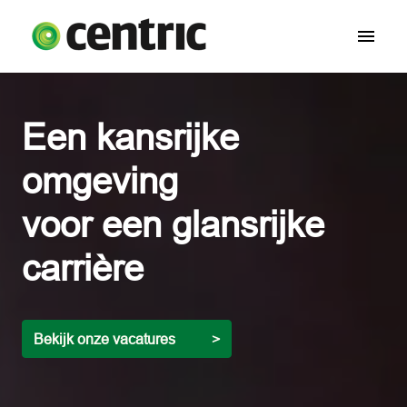
Overslaan
naar
Homepagina
content
Een kansrijke 
omgeving

voor een glansrijke

carrière
Bekijk onze vacatures          >