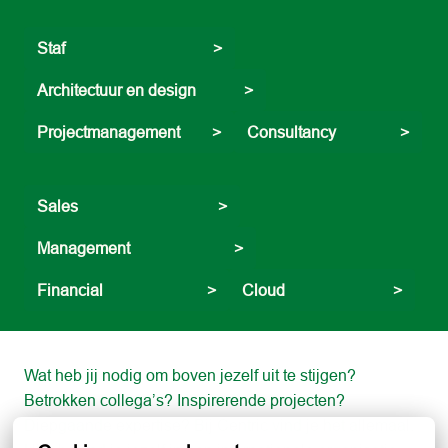
Staf                                     >
Architectuur en design            >
Projectmanagement        >
Consultancy                >
Sales                                   >
Management                          >
Financial                          >
Cloud                           >
Wat heb jij nodig om boven jezelf uit te stijgen? 
Betrokken collega’s? Inspirerende projecten? 
Diepgaande expertise? Bij Centric vind je het allemaal. 