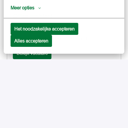
Meer opties
Office assistent
Op locatie, Hybride
Het noodzakelijke accepteren
Gouda
,
Zuid-Holland
,
Nederland
Alles accepteren
Bekijk vacature
Operationeel IT Recruiter
Hybride
Gouda
,
Zuid-Holland
,
Nederland
Bekijk vacature