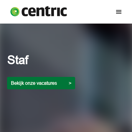
Overslaan
naar
Homepagina
content
Staf
Bekijk onze vacatures          >