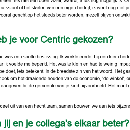
als een reis met een open vizier, waarbij alles nog mogelijk is. Of
ursstoel of het starten van een eigen bedrijf, ik weet nog niet p
 vooral gericht op het steeds beter worden, mezelf blijven ontwi
 je voor Centric gekozen?
c was een snelle beslissing. Ik werkte eerder bij een klein bedrij
ar ik voelde me beperkt. Het was te klein en had te weinig impact
oe doet, iets betekent. In de breedste zin van het woord. Het gaa
aat ook om het draaiende houden van de economie, ‘de winkel’, e
t aangeven bij de gemeente van je kind bijvoorbeeld. Het moet
 deel uit van een hecht team, samen bouwen we aan iets bijzond
ij en je collega's elkaar beter?