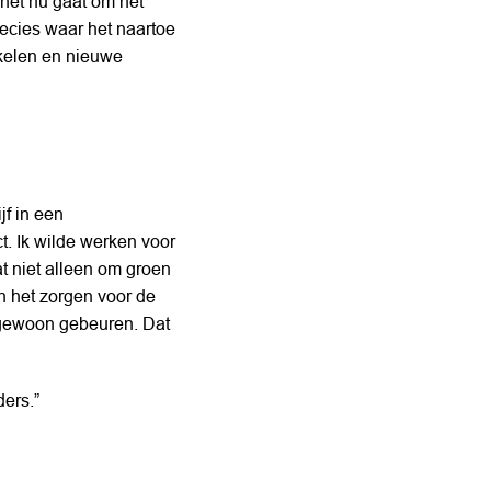
 het nu gaat om het 
recies waar het naartoe 
kkelen en nieuwe 
f in een 
. Ik wilde werken voor 
t niet alleen om groen 
n het zorgen voor de 
 gewoon gebeuren. Dat 
ers.”