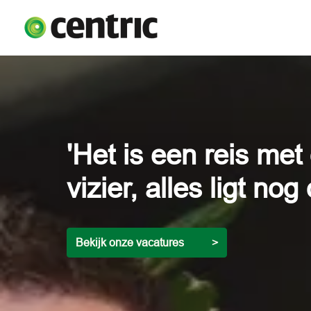
Overslaan
naar
Homepagina
content
'Het is een reis met
vizier, alles ligt nog
Bekijk onze vacatures          >