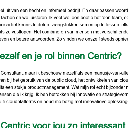
el uit van een hecht en informeel bedrijf. En daar passen woorde
achen en we luisteren. Ik voel wel een beetje het ‘één team, één
or actief kennis te delen, vraagstukken samen op te lossen, elk
als ze vastlopen. Het combineren van mensen met verschillende
even en betere antwoorden. Zo vinden we onszelf steeds opnieu
jezelf en je rol binnen Centric?
d Consultant, maar ik beschouw mezelf als een manusje-van-alles
en bij het gebruik van de public cloud, het ontwikkelen van clou
lfs een stukje productmanagement. Wat mijn rol echt bijzonder maa
sen die ik krijg. Ik ben betrokken bij innovatie en strategievorm
lti-cloudplatforms en houd me bezig met innovatieve oplossing
entric voor jou zo interessant a