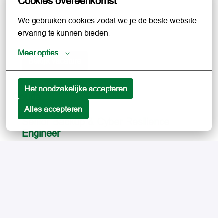
Cookies overeenkomst
Op locatie, Hybride
We gebruiken cookies zodat we je de beste website 
Amsterdam
,
Noord-Holland
,
Nederland
•
ervaring te kunnen bieden.
+5 meer
Meer opties
Bekijk vacature
Het noodzakelijke accepteren
Gouda
Alles accepteren
Senior Backup & Cyber Resilience
Engineer
Hybride
Gouda
,
Zuid-Holland
,
Nederland
•
+1 meer
Bekijk vacature