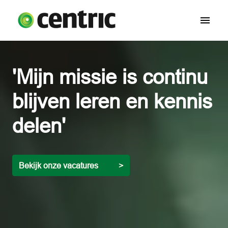
Overslaan
naar
Homepagina
content
'Mijn missie is continu

blijven leren en kennis

delen'
Bekijk onze vacatures          >